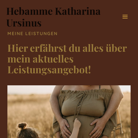
Zum
Hebamme Katharina
Inhalt
Ursinus
Mai
springen
MEINE LEISTUNGEN
Men
Hier erfährst du alles über
mein aktuelles
Leistungsangebot!